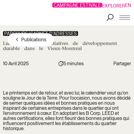
CAMPAGNE ESTIVALE
EN
EXPLORER
Aller au contenu principal
PARCOURS/CARNET D'ADRESSES
Publications
Lumière
sur
les
initiatives
de
développement
durable
dans
le
Vieux-Montréal
10 Avril 2025
5 minutes
Partager
Copier le
lien
Facebook
Lien
Le printemps est de retour, et avec lui, le calendrier veut qu’on
LinkedIn
copié !
souligne le Jour de la Terre. Pour l’occasion, nous avons décidé
Twitter
de semer quelques idées et bonnes pratiques en nous
inspirant de certaines entreprises dans le quartier qui ont
l’environnement à cœur. En adoptant les
B Corp
,
LEED
et
autres certifications, elles font fleurir des bonnes pratiques qui
influencent positivement les établissements du quartier
historique.