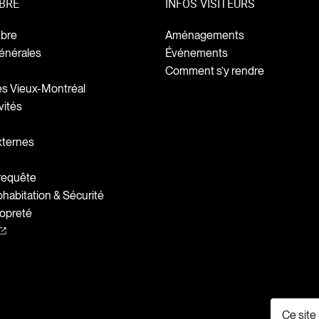
BRE
INFOS VISITEURS
bre
Aménagements
énérales
Événements
Comment s’y rendre
ges Vieux-Montréal
vités
xternes
 requête
abitation & Sécurité
opreté
Ce site