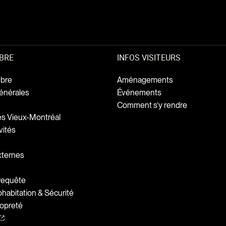
BRE
INFOS VISITEURS
bre
Aménagements
énérales
Événements
Comment s’y rendre
ges Vieux-Montréal
vités
xternes
 requête
abitation & Sécurité
opreté