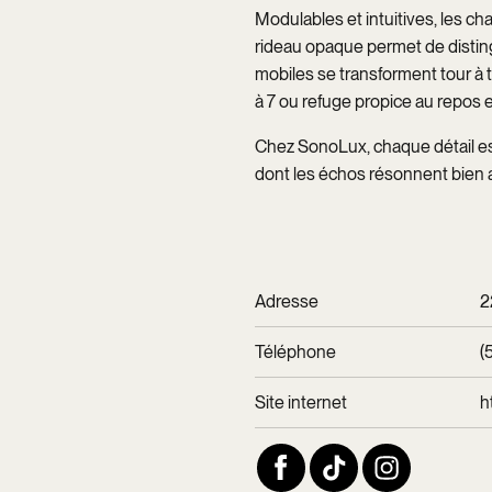
Modulables et intuitives, les c
rideau opaque permet de distingu
mobiles se transforment tour à t
à 7 ou refuge propice au repos e
Chez SonoLux, chaque détail est 
dont les échos résonnent bien a
Adresse
2
Téléphone
(
Site internet
h