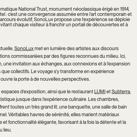
ématique National Trust, monument néoclassique érigé en 1914,
el : c’est une convergence assumée entre l’art contemporain et
arcours évolutif, SonoLux propose une l’expérience se déploie
itant chaque visiteur à franchir un portail de découvertes et à
tuelle,
SonoLux
met en lumière des artistes aux discours
tions commissariées par des figures reconnues du milieu. Ici,
, une invitation aux échanges, aux connexions et à l’expansion
s que collectifs. Le voyage s’y transforme en expérience
 ouvre la porte à de nouvelles perspectives.
espaces d’exposition, ainsi que le restaurant
LUMI
et
Subterra
,
istique jusque dans l’expérience culinaire. Les chambres,
frent toutes un très grand lit, une banquette, une salle de bain
el. Véritables havres de sérénité, elles marient matériaux
t fonctionnalité élégante, favorisant à la fois la détente et la
 lieu.