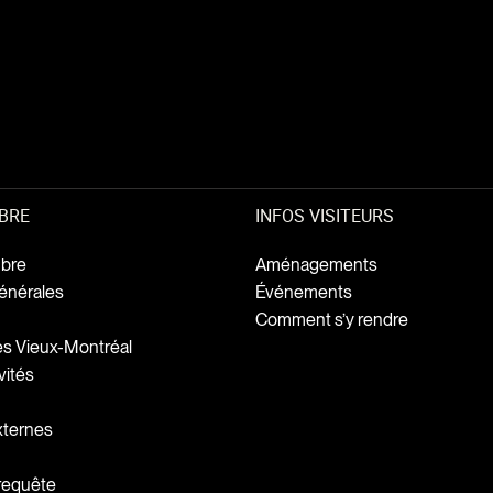
BRE
INFOS VISITEURS
bre
Aménagements
énérales
Événements
Comment s’y rendre
ges Vieux-Montréal
vités
xternes
 requête