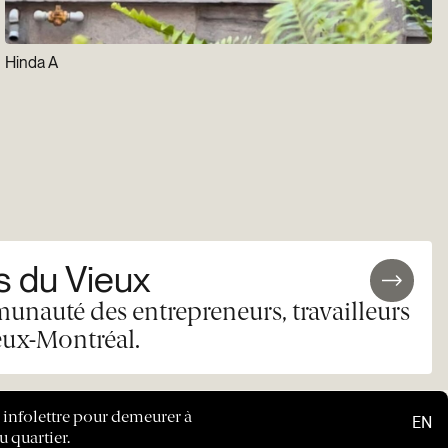
Hinda A
 du Vieux
unauté des entrepreneurs, travailleurs
eux-Montréal.
e infolettre pour demeurer à
EN
u quartier.