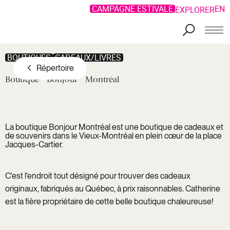
Offres Privilèges
CAMPAGNE ESTIVALE
EN
EXPLORER
Aller au contenu principal
BOUTIQUES
CADEAUX/LIVRES
Répertoire
Boutique
Bonjour
Montréal
La boutique Bonjour Montréal est une boutique de cadeaux et
de souvenirs dans le Vieux-Montréal en plein cœur de la place
Jacques-Cartier.
C'est l'endroit tout désigné pour trouver des cadeaux
originaux, fabriqués au Québec, à prix raisonnables. Catherine
est la fière propriétaire de cette belle boutique chaleureuse!