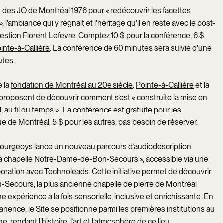
 des JO de Montréal 1976
pour « redécouvrir les facettes
ambiance qui y régnait et l’héritage qu’il en reste avec le post-
uestion Florent Lefevre. Comptez 10 $ pour la conférence, 6 $
nte-à-Callière
. La conférence de 60 minutes sera suivie d’une
utes.
e la
fondation de Montréal au 20e siècle
.
Pointe-à-Callière
et la
proposent de découvrir comment s’est « construite la mise en
, au fil du temps ». La conférence est gratuite pour les
e de Montréal, 5 $ pour les autres, pas besoin de réserver.
-Bourgeoys
lance un nouveau parcours d’audiodescription
la chapelle Notre-Dame-de-Bon-Secours », accessible via une
boration avec Technoleads. Cette initiative permet de découvrir
Secours, la plus ancienne chapelle de pierre de Montréal
ne expérience à la fois sensorielle, inclusive et enrichissante. En
ence, le Site se positionne parmi les premières institutions au
, rendant l’histoire, l’art et l’atmosphère de ce lieu