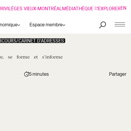
EN
RIVILÈGES VIEUX-MONTRÉAL
MÉDIATHÈQUE
EXPLORER
onomique
Espace membre
RCOURS/CARNET D'ADRESSES
e,
se
forme
et
s'informe
5 minutes
Partager
Copier le
lien
Facebook
Lien
LinkedIn
copié !
Twitter