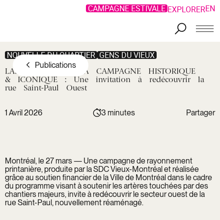
CAMPAGNE ESTIVALE
EN
EXPLORER
Aller au contenu principal
NOUVELLE DU QUARTIER
GENS DU VIEUX
Publications
LANCEMENT
DE
LA
CAMPAGNE
HISTORIQUE
&
ICONIQUE
:
Une
invitation
à
redécouvrir
la
rue
Saint-Paul
Ouest
1 Avril 2026
3 minutes
Partager
Copier le
lien
Facebook
Lien
Montréal, le 27 mars — Une campagne de rayonnement
LinkedIn
copié !
printanière, produite par la SDC Vieux-Montréal et réalisée
Twitter
grâce au soutien financier de la Ville de Montréal dans le cadre
du programme visant à soutenir les artères touchées par des
chantiers majeurs, invite à redécouvrir le secteur ouest de la
rue Saint-Paul, nouvellement réaménagé.