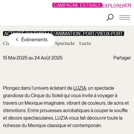
CAMPAGNE ESTIVALE
EN
EXPLORER
ACTIVITÉ CULTURELLE/ANIMATION
PORT/VIEUX-PORT
Événements
Cirque
du
Soleil
-
Spectacle
Luzia
15 Mai 2025 au 24 Août 2025
Partager
Copier le
lien
Facebook
Lien
LinkedIn
copié !
Plongez dans l’univers éclatant de
LUZIA
, un spectacle
Twitter
grandiose du Cirque du Soleil qui vous invite à voyager à
travers un Mexique imaginaire, vibrant de couleurs, de sons et
d’émotions. Entre prouesses acrobatiques à couper le souffle
et décors spectaculaires, LUZIA vous fait découvrir toute la
richesse du Mexique classique et contemporain.