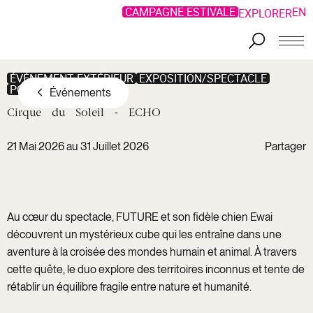
CAMPAGNE ESTIVALE
EN
EXPLORER
ÉVÉNEMENT EXTÉRIEUR
EXPOSITION/SPECTACLE
PORT/VIEUX-PORT
Événements
Cirque
du
Soleil
-
ECHO
21 Mai 2026 au 31 Juillet 2026
Partager
Copier le
lien
Facebook
Lien
LinkedIn
copié !
Au cœur du spectacle, FUTURE et son fidèle chien Ewai
Twitter
découvrent un mystérieux cube qui les entraîne dans une
aventure à la croisée des mondes humain et animal. À travers
cette quête, le duo explore des territoires inconnus et tente de
rétablir un équilibre fragile entre nature et humanité.