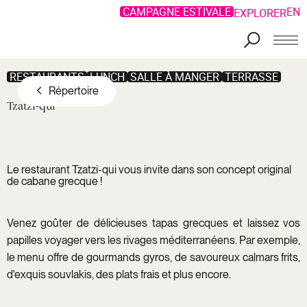
CAMPAGNE ESTIVALE
EN
EXPLORER
Aller au contenu principal
RESTAURANTS
LUNCH
SALLE À MANGER
TERRASSE
Répertoire
Tzatzi-qui
Le restaurant Tzatzi-qui vous invite dans son concept original
de cabane grecque !
Venez goûter de délicieuses tapas grecques et laissez vos
papilles voyager vers les rivages méditerranéens. Par exemple,
le menu offre de gourmands gyros, de savoureux calmars frits,
d'exquis souvlakis, des plats frais et plus encore.