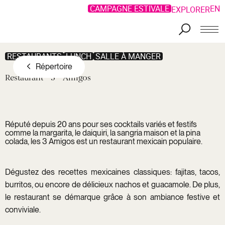
CAMPAGNE ESTIVALE
EN
EXPLORER
Aller au contenu principal
RESTAURANTS
LUNCH
SALLE À MANGER
Répertoire
Restaurant
3
Amigos
Réputé depuis 20 ans pour ses cocktails variés et festifs
comme la margarita, le daiquiri, la sangria maison et la pina
colada, les 3 Amigos est un restaurant mexicain populaire.
Dégustez des recettes mexicaines classiques: fajitas, tacos,
burritos, ou encore de délicieux nachos et guacamole. De plus,
le restaurant se démarque grâce à son ambiance festive et
conviviale.