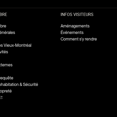
BRE
INFOS VISITEURS
bre
Aménagements
énérales
Événements
Comment s’y rendre
ges Vieux-Montréal
vités
xternes
 requête
abitation & Sécurité
opreté