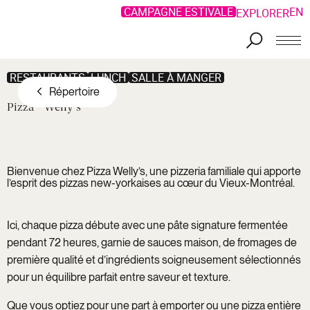
CAMPAGNE ESTIVALE
EN
EXPLORER
Aller au contenu principal
RESTAURANTS
LUNCH
SALLE À MANGER
Répertoire
Pizza
Welly's
Bienvenue chez
Pizza Welly’s
, une pizzeria familiale qui apporte
l’esprit des pizzas new-yorkaises au cœur du Vieux-Montréal.
Ici, chaque pizza débute avec une pâte signature fermentée
pendant 72 heures, garnie de sauces maison, de fromages de
première qualité et d’ingrédients soigneusement sélectionnés
pour un équilibre parfait entre saveur et texture.
Que vous optiez pour une part à emporter ou une pizza entière