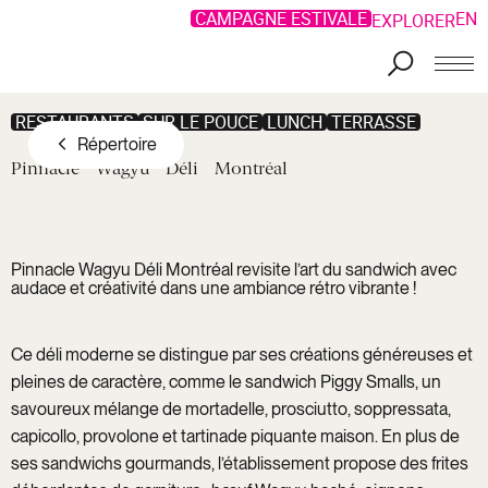
CAMPAGNE ESTIVALE
EN
EXPLORER
Aller au contenu principal
RESTAURANTS
SUR LE POUCE
LUNCH
TERRASSE
Répertoire
Pinnacle
Wagyu
Déli
Montréal
Pinnacle Wagyu Déli Montréal revisite l’art du sandwich avec
audace et créativité dans une ambiance rétro vibrante !
Ce déli moderne se distingue par ses créations généreuses et
pleines de caractère, comme le sandwich Piggy Smalls, un
savoureux mélange de mortadelle, prosciutto, soppressata,
capicollo, provolone et tartinade piquante maison. En plus de
ses sandwichs gourmands, l’établissement propose des frites