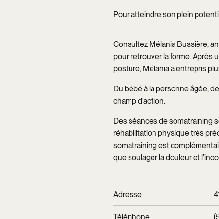
Pour atteindre son plein potenti
Consultez Mélania Bussière, anc
pour retrouver la forme. Après u
posture, Mélania a entrepris pl
Du bébé à la personne âgée, des
champ d'action.
Des séances de somatraining so
réhabilitation physique très pré
somatraining est complémentaire
que soulager la douleur et l'inco
Adresse
4
Téléphone
(