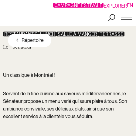
CAMPAGNE ESTIVALE
EN
EXPLORER
Aller au contenu principal
RESTAURANTS
LUNCH
SALLE À MANGER
TERRASSE
Répertoire
Le
Sénateur
Un classique à Montréal !
Servant de la fine cuisine aux saveurs méditérranéennes, le
Sénateur propose un menu varié qui saura plaire à tous. Son
ambiance conviviale, ses délicieux plats, ainsi que son
excellent service à la clientèle vous séduira.