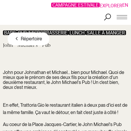
CAMPAGNE ESTIVALE
EN
EXPLORER
Aller au contenu principal
BARS
PUB/MICROBRASSERIE
LUNCH
SALLE À MANGER
Répertoire
John
Michael's
Pub
John pour Johnathan et Michael... bien pour Michael. Quoi de
mieux que le prénom de ses deux fils pour la création d'un
deuxième restaurant, le John Michael's Pub ! Un c'est bien,
deux c'est mieux.
En effet, Trattoria Gio le restaurant italien à deux pas d'ici est de
la même famille. Ça vaut le détour, en fait c'est juste à côté !
Au coeur de la Place Jacques-Cartier, le John Michael's Pub