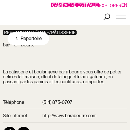
CAMPAGNE ESTIVALE
EN
EXPLORER
Aller au contenu principal
Offres Privilèges
RESTAURANTS
CAFÉ/PÂTISSERIE
Répertoire
bar
à
beurre
La pâtisserie et boulangerie bar à beurre vous offre de petits
délices fait maison, allant de la baguette aux gâteaux, en
passant par les paninis et les confitures à emporter.
Téléphone
(514) 875-0707
Site internet
http://www.barabeurre.com