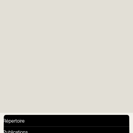
Infolettre
Groupe Gens du
Vieux
Répertoire
Publications